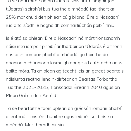
Tá sé beartaithe ag an Údarás Náisiúnta Iompair (an
tÚdarás) seirbhísí bus tuaithe a mhéadú faoi thart ar
25% mar chuid den phlean cúig bliana ‘Éire a Nascadh’,
rud a foilsíodh le haghaidh comhairliúchán poiblí inniu.
Is é atá sa phlean ‘Éire a Nascadh’ ná mórthionscnamh
náisiúnta iompair phoiblí ar fhorbair an tÚdarás é d’fhonn
nascacht iompair phoiblí a mhéadú, go háirithe do
dhaoine a chónaíonn lasmuigh dár gcuid cathracha agus
bailte móra. Tá an plean ag teacht leis an gcreat beartais
náisiúnta reatha, lena n-áirítear an Beartas Forbartha
Tuaithe 2021-2025, Tionscadal Éireann 2040 agus an
Plean Gnímh don Aeráid.
Tá sé beartaithe faoin bplean an gréasán iompair phoiblí
a leathnú i limistéir thuaithe agus leibhéil seirbhíse a
mhéadú. Mar thoradh air sin: