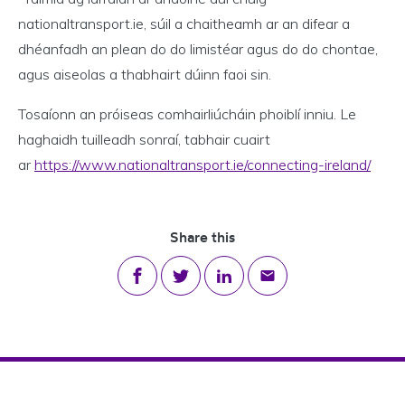
nationaltransport.ie, súil a chaitheamh ar an difear a
dhéanfadh an plean do do limistéar agus do do chontae,
agus aiseolas a thabhairt dúinn faoi sin.
Tosaíonn an próiseas comhairliúcháin phoiblí inniu. Le
haghaidh tuilleadh sonraí, tabhair cuairt
ar
https://www.nationaltransport.ie/connecting-ireland/
Share this
Share on Facebook
Share on Twitter
Share on LinkedIn
Share via email
Footer Navigation