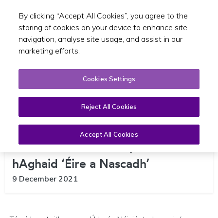
By clicking “Accept All Cookies”, you agree to the
Toggle sear
EN
storing of cookies on your device to enhance site
navigation, analyse site usage, and assist in our
marketing efforts.
Cookies Settings
Reject All Cookies
Méadú 25% i Seirbhísí Bus Tuaithe
Beartaithe Faoi i Thograí Ón
Accept All Cookies
Údarás Náisiúnta Iompair le
hAghaid ‘Éire a Nascadh’
9 December 2021