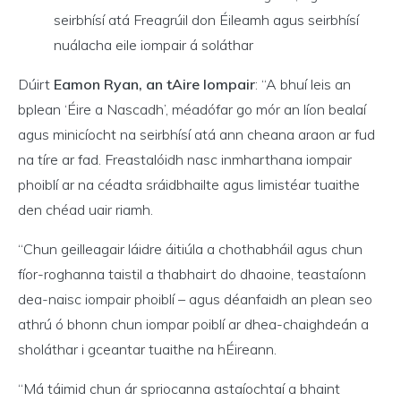
seirbhísí atá Freagrúil don Éileamh agus seirbhísí
nuálacha eile iompair á soláthar
Dúirt
Eamon Ryan, an tAire Iompair
: “A bhuí leis an
bplean ‘Éire a Nascadh’, méadófar go mór an líon bealaí
agus minicíocht na seirbhísí atá ann cheana araon ar fud
na tíre ar fad. Freastalóidh nasc inmharthana iompair
phoiblí ar na céadta sráidbhailte agus limistéar tuaithe
den chéad uair riamh.
“Chun geilleagair láidre áitiúla a chothabháil agus chun
fíor-roghanna taistil a thabhairt do dhaoine, teastaíonn
dea-naisc iompair phoiblí – agus déanfaidh an plean seo
athrú ó bhonn chun iompar poiblí ar dhea-chaighdeán a
sholáthar i gceantar tuaithe na hÉireann.
“Má táimid chun ár spriocanna astaíochtaí a bhaint