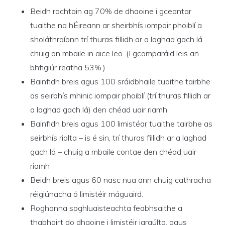
Beidh rochtain ag 70% de dhaoine i gceantar
tuaithe na hÉireann ar sheirbhís iompair phoiblí a
sholáthraíonn trí thuras fillidh ar a laghad gach lá
chuig an mbaile in aice leo. (I gcomparáid leis an
bhfigiúr reatha 53%.)
Bainfidh breis agus 100 sráidbhaile tuaithe tairbhe
as seirbhís mhinic iompair phoiblí (trí thuras fillidh ar
a laghad gach lá) den chéad uair riamh
Bainfidh breis agus 100 limistéar tuaithe tairbhe as
seirbhís rialta – is é sin, trí thuras fillidh ar a laghad
gach lá – chuig a mbaile contae den chéad uair
riamh
Beidh breis agus 60 nasc nua ann chuig cathracha
réigiúnacha ó limistéir máguaird.
Roghanna soghluaisteachta feabhsaithe a
thabhairt do dhaoine i limistéir iargúlta, agus