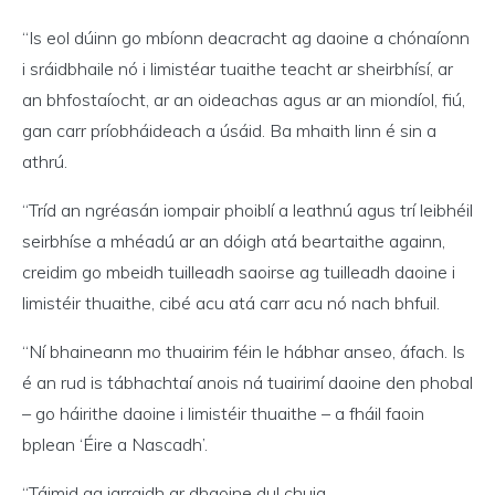
“Is eol dúinn go mbíonn deacracht ag daoine a chónaíonn
i sráidbhaile nó i limistéar tuaithe teacht ar sheirbhísí, ar
an bhfostaíocht, ar an oideachas agus ar an miondíol, fiú,
gan carr príobháideach a úsáid. Ba mhaith linn é sin a
athrú.
“Tríd an ngréasán iompair phoiblí a leathnú agus trí leibhéil
seirbhíse a mhéadú ar an dóigh atá beartaithe againn,
creidim go mbeidh tuilleadh saoirse ag tuilleadh daoine i
limistéir thuaithe, cibé acu atá carr acu nó nach bhfuil.
“Ní bhaineann mo thuairim féin le hábhar anseo, áfach. Is
é an rud is tábhachtaí anois ná tuairimí daoine den phobal
– go háirithe daoine i limistéir thuaithe – a fháil faoin
bplean ‘Éire a Nascadh’.
“Táimid ag iarraidh ar dhaoine dul chuig