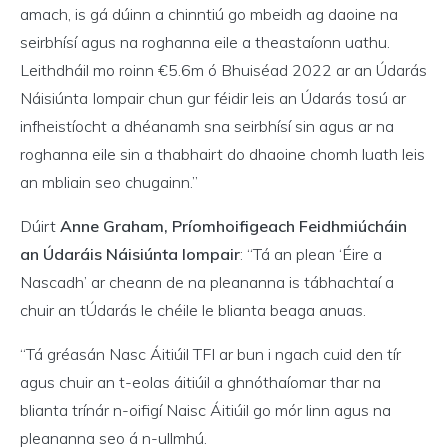
amach, is gá dúinn a chinntiú go mbeidh ag daoine na
seirbhísí agus na roghanna eile a theastaíonn uathu.
Leithdháil mo roinn €5.6m ó Bhuiséad 2022 ar an Údarás
Náisiúnta Iompair chun gur féidir leis an Údarás tosú ar
infheistíocht a dhéanamh sna seirbhísí sin agus ar na
roghanna eile sin a thabhairt do dhaoine chomh luath leis
an mbliain seo chugainn.”
Dúirt
Anne Graham, Príomhoifigeach Feidhmiúcháin
an Údaráis Náisiúnta Iompair
: “Tá an plean ‘Éire a
Nascadh’ ar cheann de na pleananna is tábhachtaí a
chuir an tÚdarás le chéile le blianta beaga anuas.
“Tá gréasán Nasc Áitiúil TFI ar bun i ngach cuid den tír
agus chuir an t-eolas áitiúil a ghnóthaíomar thar na
blianta trínár n-oifigí Naisc Áitiúil go mór linn agus na
pleananna seo á n-ullmhú.