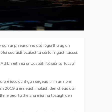
horadh ar phleananna atá fógartha ag an
faí saoráidí íocaíochta cárta i ngach tacsaí.
 Athbhreithniú ar Uastáillí Náisiúnta Tacsaí
é gurb é íocaíocht gan airgead tirim an norm
hliain 2019 a rinneadh moladh den chéad uair
feidhme beartaithe sna míonna tosaigh den