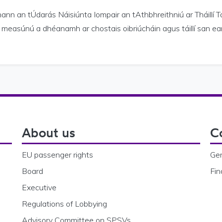
nn an tÚdarás Náisiúnta Iompair an tAthbhreithniú ar Tháillí T
measúnú a dhéanamh ar chostais oibriúcháin agus táillí san earnái
About us
C
EU passenger rights
Gen
Board
Fin
Executive
Regulations of Lobbying
Advisory Committee on SPSVs