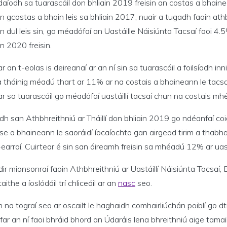
aíodh sa tuarascáil don bhliain 2019 freisin an costas a bhainea
an gcostas a bhain leis sa bhliain 2017, nuair a tugadh faoin ath
n dul leis sin, go méadófaí an Uastáille Náisiúnta Tacsaí faoi 4.5
in 2020 freisin.
r an t-eolas is deireanaí ar an ní sin sa tuarascáil a foilsíodh i
 a tháinig méadú thart ar 11% ar na costais a bhaineann le tacsa
r sa tuarascáil go méadófaí uastáillí tacsaí chun na costais mh
h san Athbhreithniú ar Tháillí don bhliain 2019 go ndéanfaí coi
se a bhaineann le saoráidí íocaíochta gan airgead tirim a thabhairt
earraí. Cuirtear é sin san áireamh freisin sa mhéadú 12% ar uastá
idir mionsonraí faoin Athbhreithniú ar Uastáillí Náisiúnta Tacsaí, 
aithe a íoslódáil trí chliceáil ar an
nasc
seo.
 na tograí seo ar oscailt le haghaidh comhairliúchán poiblí go
ar an ní faoi bhráid bhord an Údaráis lena bhreithniú aige tamaill