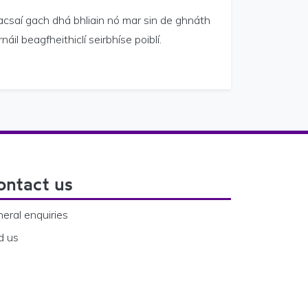
acsaí gach dhá bhliain nó mar sin de ghnáth
l beagfheithiclí seirbhíse poiblí.
ontact us
eral enquiries
d us