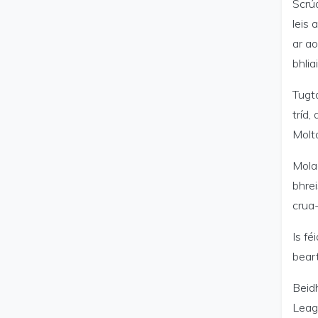
Scrúd
leis 
ar ao
bhlia
Tugta
tríd,
Molta
Molad
bhrei
crua-
Is fé
beart
Beidh
Leagf