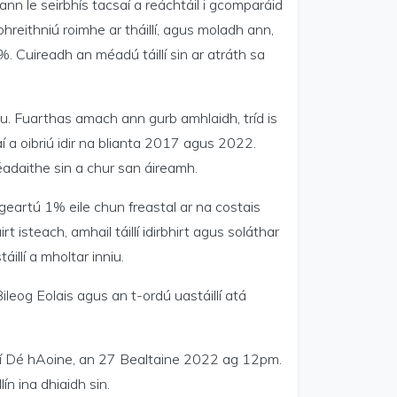
nn le seirbhís tacsaí a reáchtáil i gcomparáid
bhreithniú roimhe ar tháillí, agus moladh ann,
%. Cuireadh an méadú táillí sin ar atráth sa
nniu. Fuarthas amach ann gurb amhlaidh, tríd is
í a oibriú idir na blianta 2017 agus 2022.
éadaithe sin a chur san áireamh.
geartú 1% eile chun freastal ar na costais
 isteach, amhail táillí idirbhirt agus soláthar
illí a mholtar inniu.
Bileog Eolais agus an t-ordú uastáillí atá
 dtí Dé hAoine, an 27 Bealtaine 2022 ag 12pm.
ín ina dhiaidh sin.