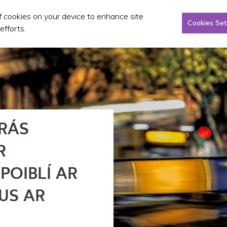
of cookies on your device to enhance site
Taxi/SPSV
Planning & Investment
Publications 
Cookies Set
efforts.
RÁS
R
POIBLÍ AR
GUS AR