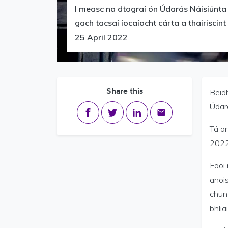
I measc na dtograí ón Údarás Náisiúnta
gach tacsaí íocaíocht cárta a thairiscint
25 April 2022
Share this
Beid
Údará
Share on Facebook
Share on Twitter
Share on LinkedIn
Share via email
Tá an
2022 
Faoi 
anois
chun 
bhli