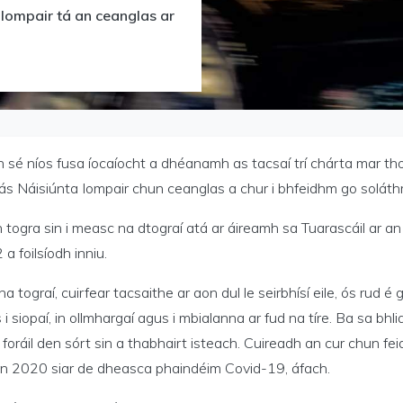
 Iompair tá an ceanglas ar
h sé níos fusa íocaíocht a dhéanamh as tacsaí trí chárta mar t
s Náisiúnta Iompair chun ceanglas a chur i bhfeidhm go soláthró
 togra sin i measc na dtograí atá ar áireamh sa Tuarascáil ar an
a foilsíodh inniu.
na tograí, cuirfear tacsaithe ar aon dul le seirbhísí eile, ós rud 
 i siopaí, in ollmhargaí agus i mbialanna ar fud na tíre. Ba sa b
foráil den sórt sin a thabhairt isteach. Cuireadh an cur chun 
ain 2020 siar de dheasca phaindéim Covid-19, áfach.