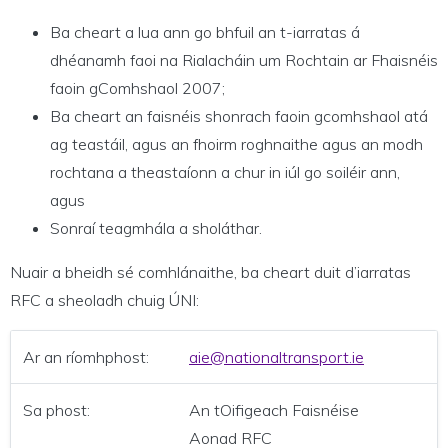
Ba cheart a lua ann go bhfuil an t-iarratas á
dhéanamh faoi na Rialacháin um Rochtain ar Fhaisnéis
faoin gComhshaol 2007;
Ba cheart an faisnéis shonrach faoin gcomhshaol atá
ag teastáil, agus an fhoirm roghnaithe agus an modh
rochtana a theastaíonn a chur in iúl go soiléir ann,
agus
Sonraí teagmhála a sholáthar.
Nuair a bheidh sé comhlánaithe, ba cheart duit d’iarratas
RFC a sheoladh chuig ÚNI:
Ar an ríomhphost:
aie@nationaltransport.ie
Sa phost:
An tOifigeach Faisnéise
Aonad RFC