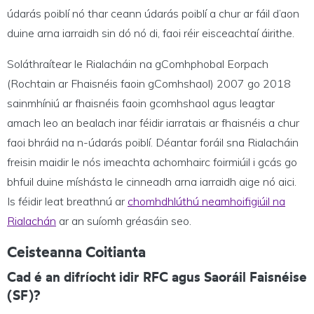
údarás poiblí nó thar ceann údarás poiblí a chur ar fáil d’aon
duine arna iarraidh sin dó nó di, faoi réir eisceachtaí áirithe.
Soláthraítear le Rialacháin na gComhphobal Eorpach
(Rochtain ar Fhaisnéis faoin gComhshaol) 2007 go 2018
sainmhíniú ar fhaisnéis faoin gcomhshaol agus leagtar
amach leo an bealach inar féidir iarratais ar fhaisnéis a chur
faoi bhráid na n-údarás poiblí. Déantar foráil sna Rialacháin
freisin maidir le nós imeachta achomhairc foirmiúil i gcás go
bhfuil duine míshásta le cinneadh arna iarraidh aige nó aici.
Is féidir leat breathnú ar
chomhdhlúthú neamhoifigiúil na
Rialachán
ar an suíomh gréasáin seo.
Ceisteanna Coitianta
Cad é an difríocht idir RFC agus Saoráil Faisnéise
(SF)?