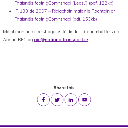
Fhaisnéis faoin gComhshaol (Leasú) (pdf, 122kb)
IR 133 de 2007 – Rialacháin maidir le Rochtain ar
Fhaisnéis faoin gComhshaol (pdf, 153kb)
Má bhíonn aon cheist agat is féidir dul i dteagmháil leis an
Aonad RFC ag
aie@nationaltransport.ie
Share this
Share on Facebook
Share on Twitter
Share on LinkedIn
Share via email