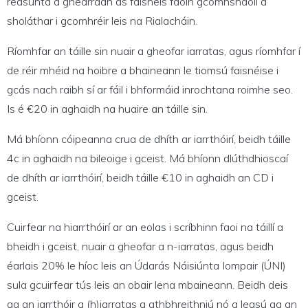
réasúnta a ghearradh as faisnéis faoin gcomhshaoil a
sholáthar i gcomhréir leis na Rialacháin.
Ríomhfar an táille sin nuair a gheofar iarratas, agus ríomhfar í
de réir mhéid na hoibre a bhaineann le tiomsú faisnéise i
gcás nach raibh sí ar fáil i bhformáid inrochtana roimhe seo.
Is é €20 in aghaidh na huaire an táille sin.
Má bhíonn cóipeanna crua de dhíth ar iarrthóirí, beidh táille
4c in aghaidh na bileoige i gceist. Má bhíonn dlúthdhioscaí
de dhíth ar iarrthóirí, beidh táille €10 in aghaidh an CD i
gceist.
Cuirfear na hiarrthóirí ar an eolas i scríbhinn faoi na táillí a
bheidh i gceist, nuair a gheofar a n-iarratas, agus beidh
éarlais 20% le híoc leis an Údarás Náisiúnta Iompair (ÚNI)
sula gcuirfear tús leis an obair lena mbaineann. Beidh deis
ag an iarrthóir a (h)iarratas a athbhreithniú nó a leasú ag an