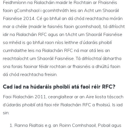
Feidhmíonn na Rialacháin maidir le Rochtain ar Fhaisnéis
faoin gComhshaol i gcomhthráth leis an Acht um Shaoráil
Faisnéise 2014. Cé go bhfuil an dá chód reachtacha mórán
mar a chéile (maidir le faisnéis faoin gcomhshaol), tá difríocht
idir na Rialacháin RFC agus an tAcht um Shaoráil Faisnéise
sa mhéid is go bhfuil raon níos leithne d’údaráis phoiblí
cumhdaithe leis na Rialacháin RFC ná mar atá leis an
reachtaíocht um Shaoráil Faisnéise. Tá difríochtaí ábhartha
sna forais faoinar féidir rochtain ar fhaisnéis a dhiúltú faoin
dá chód reachtacha freisin.
Cad iad na húdaráis phoiblí atá faoi réir RFC?
Faoi Rialacháin 2011, ceanglaítear ar an Aire liosta táscach
d’údaráis phoiblí atá faoi réir Rialacháin RFC a fhoilsiú. Is iad
sin:
Ranna Rialtais e.g. an Roinn Comhshaoil, Pobail agus