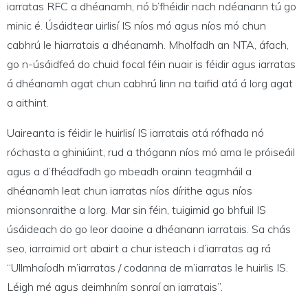
iarratas RFC a dhéanamh, nó b’fhéidir nach ndéanann tú go
minic é. Úsáidtear uirlisí IS níos mó agus níos mó chun
cabhrú le hiarratais a dhéanamh. Mholfadh an NTA, áfach,
go n-úsáidfeá do chuid focal féin nuair is féidir agus iarratas
á dhéanamh agat chun cabhrú linn na taifid atá á lorg agat
a aithint.
Uaireanta is féidir le huirlisí IS iarratais atá rófhada nó
róchasta a ghiniúint, rud a thógann níos mó ama le próiseáil
agus a d’fhéadfadh go mbeadh orainn teagmháil a
dhéanamh leat chun iarratas níos dírithe agus níos
mionsonraithe a lorg. Mar sin féin, tuigimid go bhfuil IS
úsáideach do go leor daoine a dhéanann iarratais. Sa chás
seo, iarraimid ort abairt a chur isteach i d’iarratas ag rá
“Ullmhaíodh m’iarratas / codanna de m’iarratas le huirlis IS.
Léigh mé agus deimhním sonraí an iarratais”.