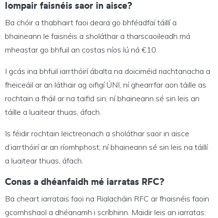
Iompair faisnéis saor in aisce?
Ba chóir a thabhairt faoi deara go bhféadfaí táillí a
bhaineann le faisnéis a sholáthar a tharscaoileadh má
mheastar go bhfuil an costas níos lú ná €10.
I gcás ina bhfuil iarrthóirí ábalta na doiciméid riachtanacha a
fheiceáil ar an láthair ag oifigí ÚNI, ní ghearrfar aon táille as
rochtain a fháil ar na taifid sin; ní bhaineann sé sin leis an
táille a luaitear thuas, áfach.
Is féidir rochtain leictreonach a sholáthar saor in aisce
d’iarrthóirí ar an ríomhphost; ní bhaineann sé sin leis na táillí
a luaitear thuas, áfach.
Conas a dhéanfaidh mé iarratas RFC?
Ba cheart iarratais faoi na Rialacháin RFC ar fhaisnéis faoin
gcomhshaol a dhéanamh i scríbhinn. Maidir leis an iarratas: