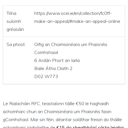
Trína
https://www.ocei.ie/en/collection/fc0ff-
suíomh
make-an-appeal/#make-an-appeal-online
gréasáin
Sa phost:
Oifig an Choimisinéara um Fhaisnéis
Comhshaoil
6 Ardán Phort an Iarla
Baile Átha Cliath 2
D02 W773
Le Rialacháin RFC, teastaíonn táille €50 le haghaidh
achomharc chun an Choimisinéara um Fhaisnéis faoin
gComhshaol. Mar sin féin, déantar soláthar freisin do tháille
achomhairc laghdaithe de
€15 do shealbhóirí cárta leighis
,