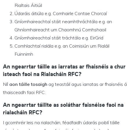
Rialtais Áitiúil
Údaráis áitiúla e.g. Comhairle Contae Chorcaí
Gníomhaireachtaí stáit neamhthráchtála e.g. an
Ghníomhaireacht um Chaomhnú Comhshaoil
Gníomhaireachtaí stáit tráchtála e.g. EirGrid
Comhlachtaí rialála e.g. an Coimisiún um Rialáil
Fuinnimh
An ngearrtar táille as iarratas ar fhaisnéis a chur
isteach faoi na Rialacháin RFC?
Níl
aon táille tosaigh
ag teastáil agus iarratas ar fhaisnéis á
thaisceadh faoi RFC.
An ngearrtar táillte as soláthar faisnéise faoi na
rialacháin RFC?
I gcomhréir leis na rialacháin, féadfaidh údarás poiblí táille