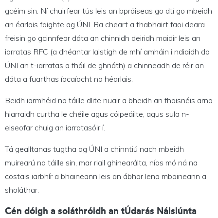
gcéim sin. Ní chuirfear tús leis an bpróiseas go dtí go mbeidh
an éarlais faighte ag ÚNI. Ba cheart a thabhairt faoi deara
freisin go gcinnfear dáta an chinnidh deiridh maidir leis an
iarratas RFC (a dhéantar laistigh de mhí amháin i ndiaidh do
ÚNI an t-iarratas a fháil de ghnáth) a chinneadh de réir an
dáta a fuarthas íocaíocht na héarlais.
Beidh iarmhéid na táille dlite nuair a bheidh an fhaisnéis arna
hiarraidh curtha le chéile agus cóipeáilte, agus sula n-
eiseofar chuig an iarratasóir í.
Tá gealltanas tugtha ag ÚNI a chinntiú nach mbeidh
muirearú na táille sin, mar riail ghinearálta, níos mó ná na
costais iarbhír a bhaineann leis an ábhar lena mbaineann a
sholáthar.
Cén dóigh a soláthróidh an tÚdarás Náisiúnta