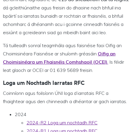
dá gcleithiúnaithe agus freisin do dhaoine nach bhfuil ina
bpáirtí sa iarratas bunaidh ar rochtain ar fhaisnéis, a bhfuil
achomharc á dhéanamh acu i gcoinne cinneadh faisnéis a
eisiúint a gcreideann siad go mbeidh baint aici leo.
Tá tuilleadh sonraí teagmhála agus faisnéise faoi Oifig an
Choimisinéara Faisnéise ar shuíomh gréasáin
Oifig an
Choimisinéara um Fhaisnéis Comhshaoil (OCEI)
.
Is féidir
leat glaoch ar OCEI ar 01 639 5689 freisin.
Loga um Nochtadh Iarratas RFC
Coinníonn agus foilsíonn ÚNI loga d’iarratais RFC a
fhaightear agus den chinneadh a dhéantar ar gach iarratas.
2024
2024-R2 Loga um nochtadh RFC
2024-R1 Loga um nochtadh RFC