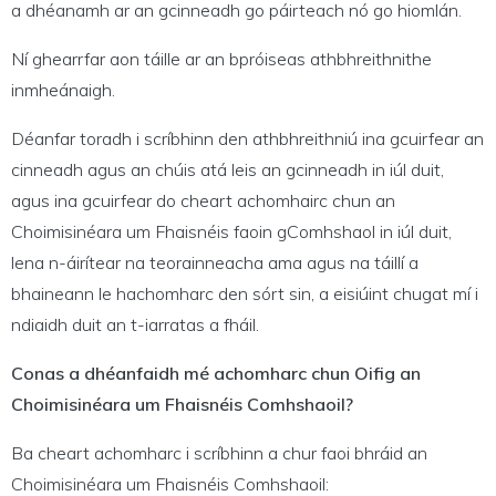
a dhéanamh ar an gcinneadh go páirteach nó go hiomlán.
Ní ghearrfar aon táille ar an bpróiseas athbhreithnithe
inmheánaigh.
Déanfar toradh i scríbhinn den athbhreithniú ina gcuirfear an
cinneadh agus an chúis atá leis an gcinneadh in iúl duit,
agus ina gcuirfear do cheart achomhairc chun an
Choimisinéara um Fhaisnéis faoin gComhshaol in iúl duit,
lena n-áirítear na teorainneacha ama agus na táillí a
bhaineann le hachomharc den sórt sin, a eisiúint chugat mí i
ndiaidh duit an t-iarratas a fháil.
Conas a dhéanfaidh mé achomharc chun Oifig an
Choimisinéara um Fhaisnéis Comhshaoil?
Ba cheart achomharc i scríbhinn a chur faoi bhráid an
Choimisinéara um Fhaisnéis Comhshaoil: