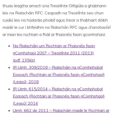
thuas leagtha amach sna Treoirlínte Oifigiúla a ghabhann
leis na Rialacháin RFC. Ceapadh na Treoirlínte seo chun
cuidiú leis na húdaráis phoiblí agus treoir a thabhairt dóibh
maidir le cur i bhfeidhm na Rialachán RFC agus d’iarratasóirí
ar mian leo rochtain a fháil ar fhaisnéis faoin gcomhshaol.
Na Rialacháin um Rochtain ar Fhaisnéis faoin
gComhshaol 2007 – Treoirlínte 2011 (2013)
(pdf, 135kb)
IR Uimh. 309/2018 – Rialacháin na gComhphobal
Eorpach (Rochtain ar Fhaisnéis faoin gComhshaol)
(Leasú), 2018
IR Uimh. 615/2014 – Rialacháin na gComhphobal
Eorpach (Rochtain ar Fhaisnéis faoin gComhshaol)
(Leasú) 2014
Uimh. 662 de 2011 – Rialacháin maidir le Rochtain ar