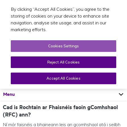
By clicking “Accept All Cookies”, you agree to the
Toggle sear
GA
storing of cookies on your device to enhance site
navigation, analyse site usage, and assist in our
marketing efforts.
Cookies Settings
Reject All Cookies
Rochtain ar Fhaisnéis Comhshaoil
Accept All Cookies
Open
Page
Menu
Cad is Rochtain ar Fhaisnéis faoin gComhshaol
(RFC) ann?
Ní mór faisnéis a bhaineann leis an gcomhshaol atá i seilbh