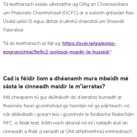
Tá leathanach eolais ullmhaithe ag Oifig an Choimisinéara
um Fhaisnéis Chomhshaoil (OCFC) ar a suíomh gréasáin faoi
Úsáid uirlisí IS agus ábhar á ullmhú d’iarrataí um Shaoráil
Faisnéise.
Tá an leathanach ar fáil ag:
https://ocei.ie/ga/eolas-
eagraiochtai/9e9c2-polasai-maidir-le-husaid/
?
Cad is féidir liom a dhéanamh mura mbeidh mé
sásta le cinneadh maidir le m’iarratas?
Má cheapann tú gur diúltaíodh do d’iarratas bunaidh ar
fhaisnéis faoin gcomhshaol go hiomlán nó go páirteach, nó
nár déileáladh i gceart leis i gcomhréir le forálacha Rialacháin
RFC, is féidir leat, tráth nach déanaí ná mí i ndiaidh duit an
cinneadh a fháil, a iarraidh ar ÚNI athbhreithniú inmheánach