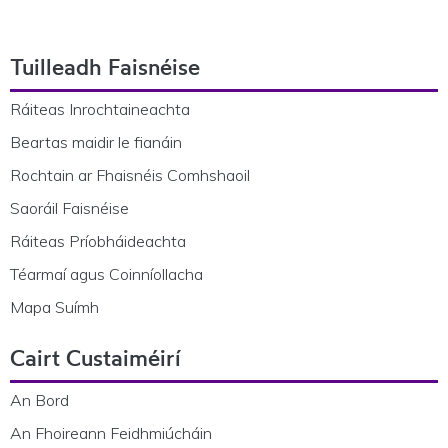
Footer Navigation
Tuilleadh Faisnéise
Ráiteas Inrochtaineachta
Beartas maidir le fianáin
Rochtain ar Fhaisnéis Comhshaoil
Saoráil Faisnéise
Ráiteas Príobháideachta
Téarmaí agus Coinníollacha
Mapa Suímh
Cairt Custaiméirí
An Bord
An Fhoireann Feidhmiúcháin