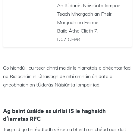
An tÚdarás Náisiúnta Iompair
Teach Mhargadh an Fhéir,
Margadh na Feirme,
Baile Átha Cliath 7,
D07 CF98
Go hiondúil, cuirtear cinntí maidir le hiarratais a dhéantar faoi
na Rialacháin in iúl laistigh de mhí amháin ón dáta a
gheobhaidh an tÚdarás Náisiúnta Iompair iad.
Ag baint úsáide as uirlisí IS le haghaidh
d’iarratas RFC
Tuigimid go bhféadfadh sé seo a bheith an chéad uair duit