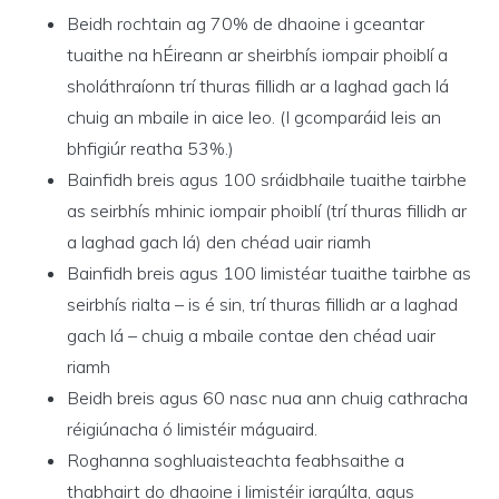
Beidh rochtain ag 70% de dhaoine i gceantar
tuaithe na hÉireann ar sheirbhís iompair phoiblí a
sholáthraíonn trí thuras fillidh ar a laghad gach lá
chuig an mbaile in aice leo. (I gcomparáid leis an
bhfigiúr reatha 53%.)
Bainfidh breis agus 100 sráidbhaile tuaithe tairbhe
as seirbhís mhinic iompair phoiblí (trí thuras fillidh ar
a laghad gach lá) den chéad uair riamh
Bainfidh breis agus 100 limistéar tuaithe tairbhe as
seirbhís rialta – is é sin, trí thuras fillidh ar a laghad
gach lá – chuig a mbaile contae den chéad uair
riamh
Beidh breis agus 60 nasc nua ann chuig cathracha
réigiúnacha ó limistéir máguaird.
Roghanna soghluaisteachta feabhsaithe a
thabhairt do dhaoine i limistéir iargúlta, agus