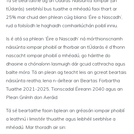
Tá sé beartaithe ag an Údarás Náisiúnta Iompair (an
tÚdarás) seirbhísí bus tuaithe a mhéadú faoi thart ar
25% mar chuid den phlean cúig bliana ‘Éire a Nascadh’,
rud a foilsíodh le haghaidh comhairliúchán poiblí inniu.
Is é atá sa phlean ‘Éire a Nascadh’ ná mórthionscnamh
náisiúnta iompair phoiblí ar fhorbair an tÚdarás é d’fhonn
nascacht iompair phoiblí a mhéadú, go háirithe do
dhaoine a chónaíonn lasmuigh dár gcuid cathracha agus
bailte móra. Tá an plean ag teacht leis an gcreat beartais
náisiúnta reatha, lena n-áirítear an Beartas Forbartha
Tuaithe 2021-2025, Tionscadal Éireann 2040 agus an
Plean Gnímh don Aeráid.
Tá sé beartaithe faoin bplean an gréasán iompair phoiblí
a leathnú i limistéir thuaithe agus leibhéil seirbhíse a
mhéadú. Mar thoradh air sin: