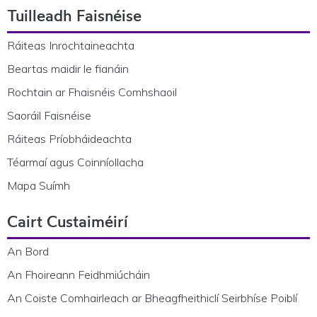
Tuilleadh Faisnéise
Ráiteas Inrochtaineachta
Beartas maidir le fianáin
Rochtain ar Fhaisnéis Comhshaoil
Saoráil Faisnéise
Ráiteas Príobháideachta
Téarmaí agus Coinníollacha
Mapa Suímh
Cairt Custaiméirí
An Bord
An Fhoireann Feidhmiúcháin
An Coiste Comhairleach ar Bheagfheithiclí Seirbhíse Poiblí