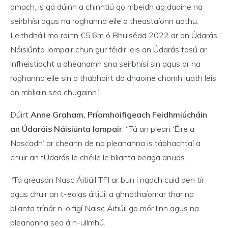
amach, is gá dúinn a chinntiú go mbeidh ag daoine na
seirbhísí agus na roghanna eile a theastaíonn uathu.
Leithdháil mo roinn €5.6m ó Bhuiséad 2022 ar an Údarás
Náisiúnta Iompair chun gur féidir leis an Údarás tosú ar
infheistíocht a dhéanamh sna seirbhísí sin agus ar na
roghanna eile sin a thabhairt do dhaoine chomh luath leis
an mbliain seo chugainn.”
Dúirt
Anne Graham, Príomhoifigeach Feidhmiúcháin
an Údaráis Náisiúnta Iompair
: “Tá an plean ‘Éire a
Nascadh’ ar cheann de na pleananna is tábhachtaí a
chuir an tÚdarás le chéile le blianta beaga anuas.
“Tá gréasán Nasc Áitiúil TFI ar bun i ngach cuid den tír
agus chuir an t-eolas áitiúil a ghnóthaíomar thar na
blianta trínár n-oifigí Naisc Áitiúil go mór linn agus na
pleananna seo á n-ullmhú.