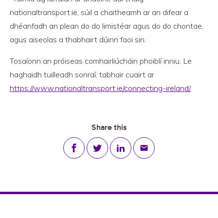
nationaltransport.ie, súil a chaitheamh ar an difear a
dhéanfadh an plean do do limistéar agus do do chontae,
agus aiseolas a thabhairt dúinn faoi sin.
Tosaíonn an próiseas comhairliúcháin phoiblí inniu. Le
haghaidh tuilleadh sonraí, tabhair cuairt ar
https://www.nationaltransport.ie/connecting-ireland/
Share this
Share on Facebook
Share on Twitter
Share on LinkedIn
Share via email
Footer Navigation