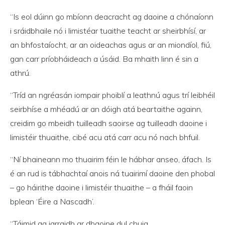
“Is eol dúinn go mbíonn deacracht ag daoine a chónaíonn
i sráidbhaile nó i limistéar tuaithe teacht ar sheirbhísí, ar
an bhfostaíocht, ar an oideachas agus ar an miondíol, fiú,
gan carr príobháideach a úsáid. Ba mhaith linn é sin a
athrú.
“Tríd an ngréasán iompair phoiblí a leathnú agus trí leibhéil
seirbhíse a mhéadú ar an dóigh atá beartaithe againn,
creidim go mbeidh tuilleadh saoirse ag tuilleadh daoine i
limistéir thuaithe, cibé acu atá carr acu nó nach bhfuil.
“Ní bhaineann mo thuairim féin le hábhar anseo, áfach. Is
é an rud is tábhachtaí anois ná tuairimí daoine den phobal
– go háirithe daoine i limistéir thuaithe – a fháil faoin
bplean ‘Éire a Nascadh’.
“Táimid ag iarraidh ar dhaoine dul chuig