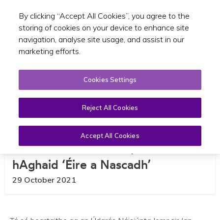
By clicking “Accept All Cookies”, you agree to the
Toggle sear
GA
storing of cookies on your device to enhance site
navigation, analyse site usage, and assist in our
marketing efforts.
Cookies Settings
Reject All Cookies
Méadú 25% i Seirbhísí Bus Tuaithe
Beartaithe Faoi i Thograí Ón
Accept All Cookies
Údarás Náisiúnta Iompair le
hAghaid ‘Éire a Nascadh’
29 October 2021