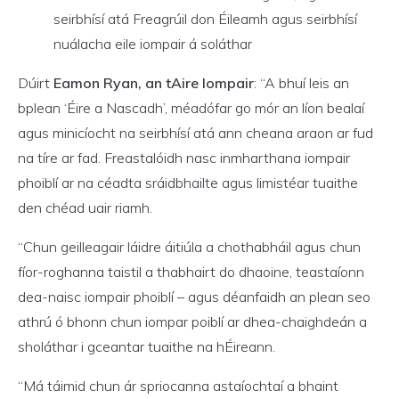
seirbhísí atá Freagrúil don Éileamh agus seirbhísí
nuálacha eile iompair á soláthar
Dúirt
Eamon Ryan, an tAire Iompair
: “A bhuí leis an
bplean ‘Éire a Nascadh’, méadófar go mór an líon bealaí
agus minicíocht na seirbhísí atá ann cheana araon ar fud
na tíre ar fad. Freastalóidh nasc inmharthana iompair
phoiblí ar na céadta sráidbhailte agus limistéar tuaithe
den chéad uair riamh.
“Chun geilleagair láidre áitiúla a chothabháil agus chun
fíor-roghanna taistil a thabhairt do dhaoine, teastaíonn
dea-naisc iompair phoiblí – agus déanfaidh an plean seo
athrú ó bhonn chun iompar poiblí ar dhea-chaighdeán a
sholáthar i gceantar tuaithe na hÉireann.
“Má táimid chun ár spriocanna astaíochtaí a bhaint