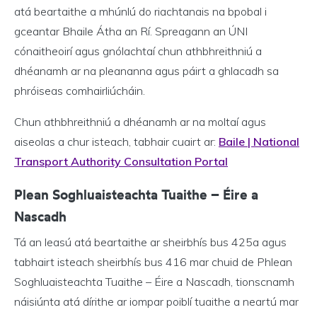
atá beartaithe a mhúnlú do riachtanais na bpobal i
gceantar Bhaile Átha an Rí. Spreagann an ÚNI
cónaitheoirí agus gnólachtaí chun athbhreithniú a
dhéanamh ar na pleananna agus páirt a ghlacadh sa
phróiseas comhairliúcháin.
Chun athbhreithniú a dhéanamh ar na moltaí agus
aiseolas a chur isteach, tabhair cuairt ar:
Baile | National
Transport Authority Consultation Portal
Plean Soghluaisteachta Tuaithe – Éire a
Nascadh
Tá an leasú atá beartaithe ar sheirbhís bus 425a agus
tabhairt isteach sheirbhís bus 416 mar chuid de Phlean
Soghluaisteachta Tuaithe – Éire a Nascadh, tionscnamh
náisiúnta atá dírithe ar iompar poiblí tuaithe a neartú mar