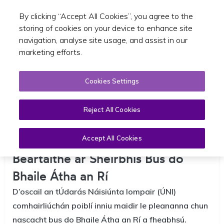
By clicking “Accept All Cookies”, you agree to the
Toggle sear
GA
storing of cookies on your device to enhance site
navigation, analyse site usage, and assist in our
marketing efforts.
Cookies Settings
Reject All Cookies
Seolann an ÚNI comhairliúchán
poiblí maidir le Feabhsuithe atá
Accept All Cookies
Beartaithe ar Sheirbhís Bus do
Bhaile Átha an Rí
D’oscail an tÚdarás Náisiúnta Iompair (ÚNI)
comhairliúchán poiblí inniu maidir le pleananna chun
nascacht bus do Bhaile Átha an Rí a fheabhsú.