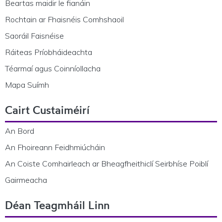
Beartas maidir le fianáin
Rochtain ar Fhaisnéis Comhshaoil
Saoráil Faisnéise
Ráiteas Príobháideachta
Téarmaí agus Coinníollacha
Mapa Suímh
Cairt Custaiméirí
An Bord
An Fhoireann Feidhmiúcháin
An Coiste Comhairleach ar Bheagfheithiclí Seirbhíse Poiblí
Gairmeacha
Déan Teagmháil Linn