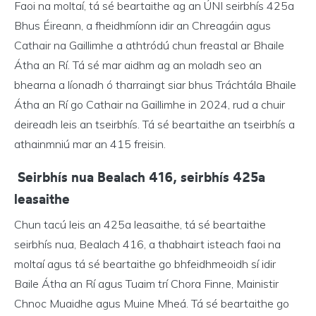
Faoi na moltaí, tá sé beartaithe ag an ÚNI seirbhís 425a
Bhus Éireann, a fheidhmíonn idir an Chreagáin agus
Cathair na Gaillimhe a athtródú chun freastal ar Bhaile
Átha an Rí. Tá sé mar aidhm ag an moladh seo an
bhearna a líonadh ó tharraingt siar bhus Tráchtála Bhaile
Átha an Rí go Cathair na Gaillimhe in 2024, rud a chuir
deireadh leis an tseirbhís. Tá sé beartaithe an tseirbhís a
athainmniú mar an 415 freisin.
Seirbhís nua Bealach 416, seirbhís 425a
leasaithe
Chun tacú leis an 425a leasaithe, tá sé beartaithe
seirbhís nua, Bealach 416, a thabhairt isteach faoi na
moltaí agus tá sé beartaithe go bhfeidhmeoidh sí idir
Baile Átha an Rí agus Tuaim trí Chora Finne, Mainistir
Chnoc Muaidhe agus Muine Mheá. Tá sé beartaithe go