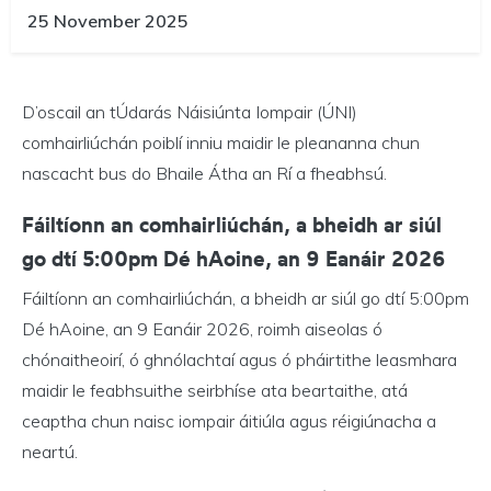
25 November 2025
D’oscail an tÚdarás Náisiúnta Iompair (ÚNI)
comhairliúchán poiblí inniu maidir le pleananna chun
nascacht bus do Bhaile Átha an Rí a fheabhsú.
Fáiltíonn an comhairliúchán, a bheidh ar siúl
go dtí 5:00pm Dé hAoine, an 9 Eanáir 2026
Fáiltíonn an comhairliúchán, a bheidh ar siúl go dtí 5:00pm
Dé hAoine, an 9 Eanáir 2026, roimh aiseolas ó
chónaitheoirí, ó ghnólachtaí agus ó pháirtithe leasmhara
maidir le feabhsuithe seirbhíse ata beartaithe, atá
ceaptha chun naisc iompair áitiúla agus réigiúnacha a
neartú.