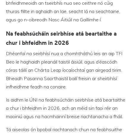
bhfeidhmeoidh an tseirbhís nua seo ceithre nó cúig
thuras fillte in aghaidh an lae, seacht lá na seachtaine,
agus go n-oibreodh Nasc Áitiúil na Gaillimhe í.
Na feabhsúcháin seirbhíse atá beartaithe a
chur i bhfeidhm in 2026
Dhéanfaí na seirbhísí nua a chomhtháthú leis an aip TFI
Beo le haghaidh pleanáil taistil áisiúil, agus d’éascódh
córas táillí an Chárta Leap íocaíochtaí gan airgead tirim.
Bheadh Pasanna Saorthaistil bailí freisin ar sheirbhísí
infheidhme feadh na conaire.
Is aidhm le ÚNI na feabhsúcháin seirbhíse atá beartaithe
a chur i bhfeidhm in 2026, ach an méid sin faoi réir an
maoiniú agus na hacmhainní breise riachtanacha a fháil.
Tá aiseolas ón bpobal riachtanach chun na feabhsuithe