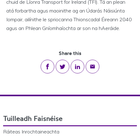
chuid de Líonra Transport for Ireland (TFI). Tá an plean
atá forbartha agus maoinithe ag an Údarás Náisiúnta
Iompair, ailínithe le spriocanna Thionscadal Éireann 2040
agus an Phlean Gníomhaíochta ar son na hAeráide.
Share this
Share on Facebook
Share on Twitter
Share on LinkedIn
Share via email
Footer Navigation
Tuilleadh Faisnéise
Ráiteas Inrochtaineachta