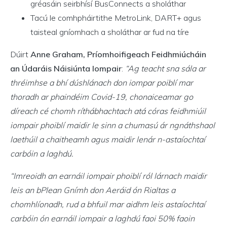
gréasáin seirbhísí BusConnects a sholáthar
Tacú le comhpháirtithe MetroLink, DART+ agus
taisteal gníomhach a sholáthar ar fud na tíre
Dúirt
Anne Graham, Príomhoifigeach Feidhmiúcháin
an Údaráis Náisiúnta Iompair
:
“Ag teacht sna sála ar
thréimhse a bhí dúshlánach don iompar poiblí mar
thoradh ar phaindéim Covid-19, chonaiceamar go
díreach cé chomh ríthábhachtach atá córas feidhmiúil
iompair phoiblí maidir le sinn a chumasú ár ngnáthshaol
laethúil a chaitheamh agus maidir lenár n-astaíochtaí
carbóin a laghdú.
“Imreoidh an earnáil iompair phoiblí ról lárnach maidir
leis an bPlean Gnímh don Aeráid ón Rialtas a
chomhlíonadh, rud a bhfuil mar aidhm leis astaíochtaí
carbóin ón earnáil iompair a laghdú faoi 50% faoin