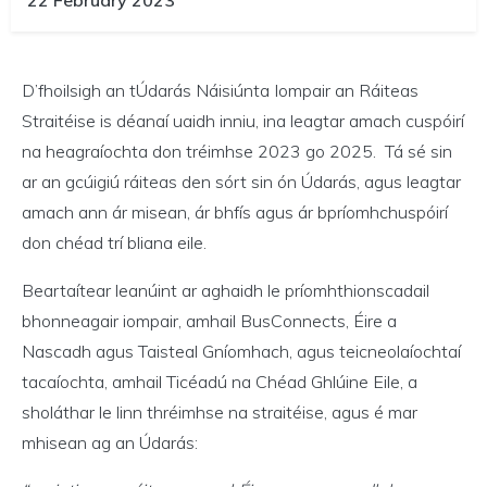
22 February 2023
D’fhoilsigh an tÚdarás Náisiúnta Iompair an Ráiteas
Straitéise is déanaí uaidh inniu, ina leagtar amach cuspóirí
na heagraíochta don tréimhse 2023 go 2025. Tá sé sin
ar an gcúigiú ráiteas den sórt sin ón Údarás, agus leagtar
amach ann ár misean, ár bhfís agus ár bpríomhchuspóirí
don chéad trí bliana eile.
Beartaítear leanúint ar aghaidh le príomhthionscadail
bhonneagair iompair, amhail BusConnects, Éire a
Nascadh agus Taisteal Gníomhach, agus teicneolaíochtaí
tacaíochta, amhail Ticéadú na Chéad Ghlúine Eile, a
sholáthar le linn thréimhse na straitéise, agus é mar
mhisean ag an Údarás: