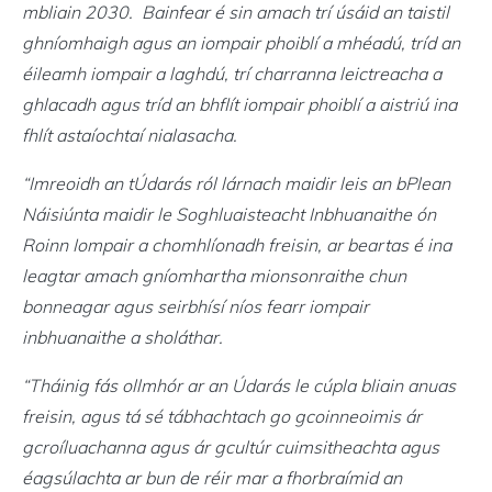
mbliain 2030. Bainfear é sin amach trí úsáid an taistil
ghníomhaigh agus an iompair phoiblí a mhéadú, tríd an
éileamh iompair a laghdú, trí charranna leictreacha a
ghlacadh agus tríd an bhflít iompair phoiblí a aistriú ina
fhlít astaíochtaí nialasacha.
“Imreoidh an tÚdarás ról lárnach maidir leis an bPlean
Náisiúnta maidir le Soghluaisteacht Inbhuanaithe ón
Roinn Iompair a chomhlíonadh freisin, ar beartas é ina
leagtar amach gníomhartha mionsonraithe chun
bonneagar agus seirbhísí níos fearr iompair
inbhuanaithe a sholáthar.
“Tháinig fás ollmhór ar an Údarás le cúpla bliain anuas
freisin, agus tá sé tábhachtach go gcoinneoimis ár
gcroíluachanna agus ár gcultúr cuimsitheachta agus
éagsúlachta ar bun de réir mar a fhorbraímid an