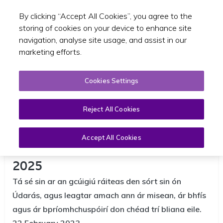
By clicking “Accept All Cookies”, you agree to the
Toggle sear
GA
storing of cookies on your device to enhance site
navigation, analyse site usage, and assist in our
marketing efforts.
Cookies Settings
Reject All Cookies
Foilsíonn an tÚdarás Náisiúnta
Accept All Cookies
Iompair Ráiteas Straitéise 2023 –
2025
Tá sé sin ar an gcúigiú ráiteas den sórt sin ón
Údarás, agus leagtar amach ann ár misean, ár bhfís
agus ár bpríomhchuspóirí don chéad trí bliana eile.