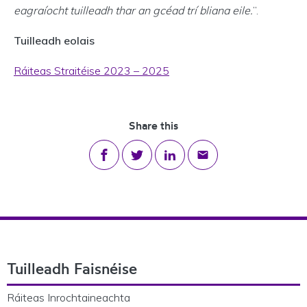
eagraíocht tuilleadh thar an gcéad trí bliana eile.
”.
Tuilleadh eolais
Ráiteas Straitéise 2023 – 2025
Share this
Share on Facebook
Share on Twitter
Share on LinkedIn
Share via email
Footer Navigation
Tuilleadh Faisnéise
Ráiteas Inrochtaineachta