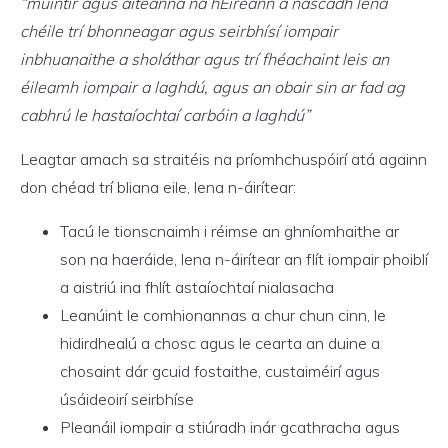
“muintir agus áiteanna na hÉireann a nascadh lena
chéile trí bhonneagar agus seirbhísí iompair
inbhuanaithe a sholáthar agus trí fhéachaint leis an
éileamh iompair a laghdú, agus an obair sin ar fad ag
cabhrú le hastaíochtaí carbóin a laghdú”
Leagtar amach sa straitéis na príomhchuspóirí atá againn
don chéad trí bliana eile, lena n-áirítear:
Tacú le tionscnaimh i réimse an ghníomhaithe ar
son na haeráide, lena n-áirítear an flít iompair phoiblí
a aistriú ina fhlít astaíochtaí nialasacha
Leanúint le comhionannas a chur chun cinn, le
hidirdhealú a chosc agus le cearta an duine a
chosaint dár gcuid fostaithe, custaiméirí agus
úsáideoirí seirbhíse
Pleanáil iompair a stiúradh inár gcathracha agus