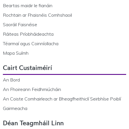
Beartas maidir le fianáin
Rochtain ar Fhaisnéis Comhshaoil
Saoráil Faisnéise
Ráiteas Príobháideachta
Téarmaí agus Coinníollacha
Mapa Suímh
Cairt Custaiméirí
An Bord
An Fhoireann Feidhmiúcháin
An Coiste Comhairleach ar Bheagfheithiclí Seirbhíse Poiblí
Gairmeacha
Déan Teagmháil Linn