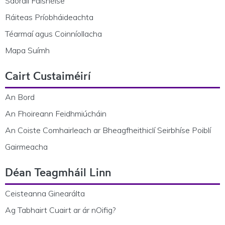
Saoráil Faisnéise
Ráiteas Príobháideachta
Téarmaí agus Coinníollacha
Mapa Suímh
Cairt Custaiméirí
An Bord
An Fhoireann Feidhmiúcháin
An Coiste Comhairleach ar Bheagfheithiclí Seirbhíse Poiblí
Gairmeacha
Déan Teagmháil Linn
Ceisteanna Ginearálta
Ag Tabhairt Cuairt ar ár nOifig?