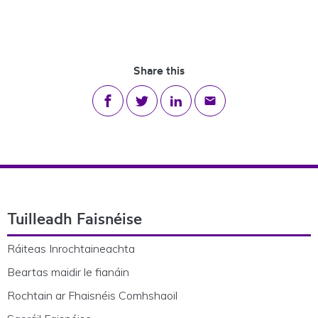
Share this
Share on Facebook
Share on Twitter
Share on LinkedIn
Share via email
Footer Navigation
Tuilleadh Faisnéise
Ráiteas Inrochtaineachta
Beartas maidir le fianáin
Rochtain ar Fhaisnéis Comhshaoil