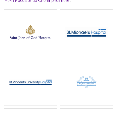
– An Pacáiste do Chomhpháirtithe’
.