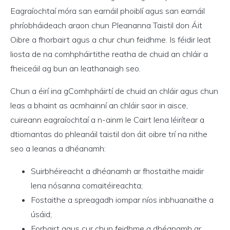
Eagraíochtaí móra san earnáil phoiblí agus san earnáil
phríobháideach araon chun Pleananna Taistil don Áit
Oibre a fhorbairt agus a chur chun feidhme.
Is féidir leat
liosta de na comhpháirtithe reatha de chuid an chláir a
fheiceáil ag bun an leathanaigh seo.
Chun a éirí ina gComhpháirtí de chuid an chláir agus chun
leas a bhaint as acmhainní an chláir saor in aisce,
cuireann eagraíochtaí a n-ainm le Cairt lena léirítear a
dtiomantas do phleanáil taistil don áit oibre trí na nithe
seo a leanas a dhéanamh:
Suirbhéireacht a dhéanamh ar fhostaithe maidir
lena nósanna comaitéireachta;
Fostaithe a spreagadh iompar níos inbhuanaithe a
úsáid;
Forbairt agus cur chun feidhme a dhéanamh ar