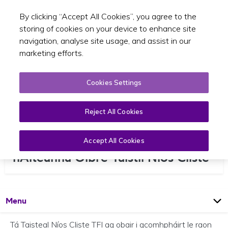
By clicking “Accept All Cookies”, you agree to the
Toggle sear
GA
storing of cookies on your device to enhance site
navigation, analyse site usage, and assist in our
marketing efforts.
Cookies Settings
Reject All Cookies
Comhpháirtithe de chuid Chlár na
Accept All Cookies
nÁiteanna Oibre Taistil Níos Cliste
Open
Page
Menu
Tá Taisteal Níos Cliste TFI ag obair i gcomhpháirt le raon