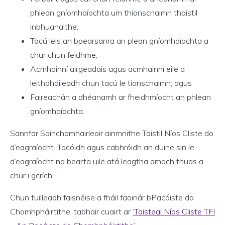
phlean gníomhaíochta um thionscnaimh thaistil
inbhuanaithe;
Tacú leis an bpearsanra an plean gníomhaíochta a
chur chun feidhme;
Acmhainní airgeadais agus acmhainní eile a
leithdháileadh chun tacú le tionscnaimh; agus
Faireachán a dhéanamh ar fheidhmíocht an phlean
gníomhaíochta.
Sannfar Sainchomhairleoir ainmnithe Taistil Níos Cliste do
d’eagraíocht. Tacóidh agus cabhróidh an duine sin le
d’eagraíocht na bearta uile atá leagtha amach thuas a
chur i gcrích.
Chun tuilleadh faisnéise a fháil faoinár bPacáiste do
Chomhpháirtithe, tabhair cuairt ar
‘Taisteal Níos Cliste TFI