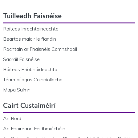
Footer Navigation
Tuilleadh Faisnéise
Ráiteas Inrochtaineachta
Beartas maidir le fianáin
Rochtain ar Fhaisnéis Comhshaoil
Saoráil Faisnéise
Ráiteas Príobháideachta
Téarmaí agus Coinníollacha
Mapa Suímh
Cairt Custaiméirí
An Bord
An Fhoireann Feidhmiúcháin