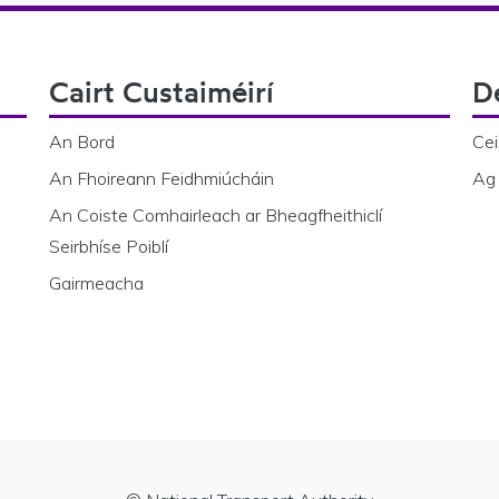
Cairt Custaiméirí
D
An Bord
Cei
An Fhoireann Feidhmiúcháin
Ag 
An Coiste Comhairleach ar Bheagfheithiclí
Seirbhíse Poiblí
Gairmeacha