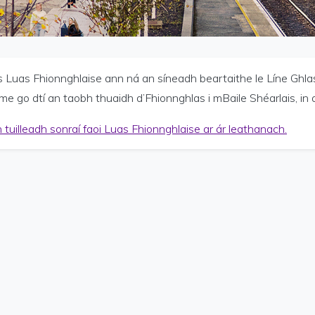
ú iompair menu
is Luas Fhionnghlaise ann ná an síneadh beartaithe le Líne Ghl
me go dtí an taobh thuaidh d’Fhionnghlas i mBaile Shéarlais, i
 straitéiseach menu
 tuilleadh sonraí faoi Luas Fhionnghlaise ar ár leathanach.
íocht iompair menu