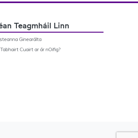
éan Teagmháil Linn
steanna Ginearálta
Tabhairt Cuairt ar ár nOifig?