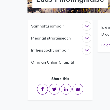
Samhaltú iompair
Open
Samhalt
Is é 
Broo
Pleanáil straitéiseach
Open
Pleanáil
Faigh
Infheistíocht iompair
Open
Infheist
Oifig an Chláir Chaipitil
Share this
Share on Facebook
Share on Twitter
Share on LinkedIn
Share via email