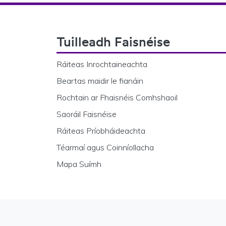
Footer Navigation
Tuilleadh Faisnéise
Ráiteas Inrochtaineachta
Beartas maidir le fianáin
Rochtain ar Fhaisnéis Comhshaoil
Saoráil Faisnéise
Ráiteas Príobháideachta
Téarmaí agus Coinníollacha
Mapa Suímh