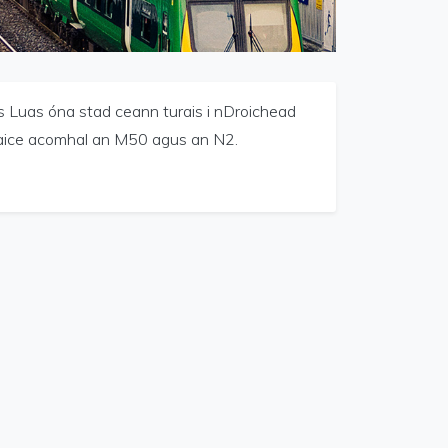
as Luas óna stad ceann turais i nDroichead
n aice acomhal an M50 agus an N2.