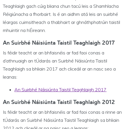
Teaghlaigh gach cúig bliana chun tacú leis a Shamhlacha
Réigiúnacha a fhorbairt. Is é an aidhm atá leis an suirbhé
léargas cuimsitheach a thabhairt ar ghnáthphatrúin taistil
mhuintir na hÉireann.
An Suirbhé Náisiúnta Taistil Teaghlaigh 2017
Is féidir teacht ar an bhfaisnéis ar fad faoi conas a
d’athnuaigh an tÚdarás an Suirbhé Náisiúnta Taistil
Teaghlaigh sa bhliain 2017 ach cliceáil ar an nasc seo a
leanas:
An Suirbhé Náisiúnta Taistil Teaghlaigh 2017
An Suirbhé Náisiúnta Taistil Teaghlaigh 2012
Is féidir teacht ar an bhfaisnéis ar fad faoi conas a rinne an
tÚdarás an Suirbhé Náisiúnta Taistil Teaghlaigh sa bhliain
2012 ach cliceáil ar na naisc seo a leanas: