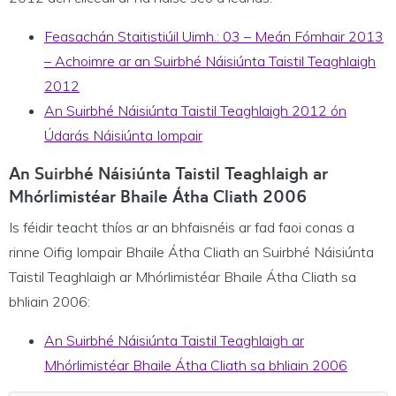
Feasachán Staitistiúil Uimh.: 03 – Meán Fómhair 2013
– Achoimre ar an Suirbhé Náisiúnta Taistil Teaghlaigh
2012
An Suirbhé Náisiúnta Taistil Teaghlaigh 2012 ón
Údarás Náisiúnta Iompair
An Suirbhé Náisiúnta Taistil Teaghlaigh ar
Mhórlimistéar Bhaile Átha Cliath 2006
Is féidir teacht thíos ar an bhfaisnéis ar fad faoi conas a
rinne Oifig Iompair Bhaile Átha Cliath an Suirbhé Náisiúnta
Taistil Teaghlaigh ar Mhórlimistéar Bhaile Átha Cliath sa
bhliain 2006:
An Suirbhé Náisiúnta Taistil Teaghlaigh ar
Mhórlimistéar Bhaile Átha Cliath sa bhliain 2006