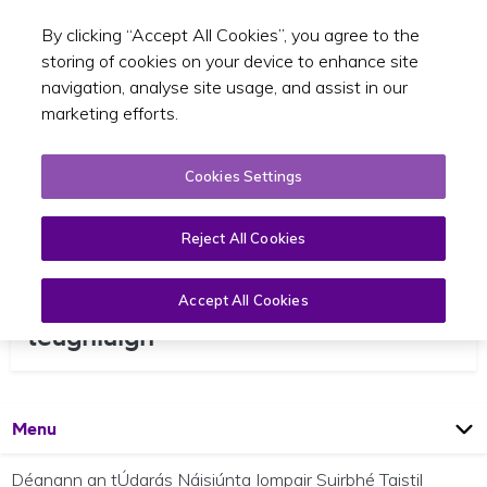
By clicking “Accept All Cookies”, you agree to the
Toggle sear
GA
storing of cookies on your device to enhance site
navigation, analyse site usage, and assist in our
marketing efforts.
Cookies Settings
Reject All Cookies
An suirbhé náisiúnta taistil
Accept All Cookies
teaghlaigh
Open
Page
Menu
Déanann an tÚdarás Náisiúnta Iompair Suirbhé Taistil