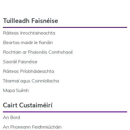
Footer Navigation
Tuilleadh Faisnéise
Ráiteas Inrochtaineachta
Beartas maidir le fianáin
Rochtain ar Fhaisnéis Comhshaoil
Saoráil Faisnéise
Ráiteas Príobháideachta
Téarmaí agus Coinníollacha
Mapa Suímh
Cairt Custaiméirí
An Bord
An Fhoireann Feidhmiúcháin