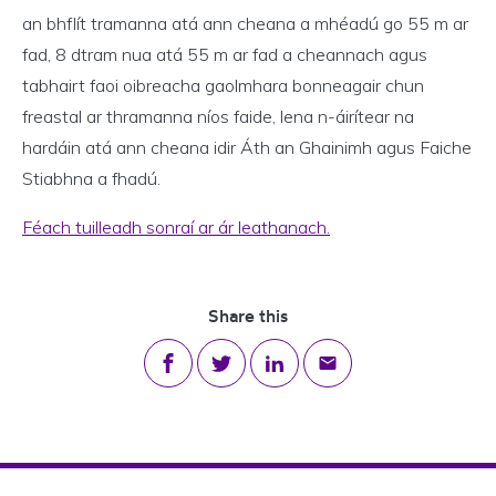
an bhflít tramanna atá ann cheana a mhéadú go 55 m ar
fad, 8 dtram nua atá 55 m ar fad a cheannach agus
tabhairt faoi oibreacha gaolmhara bonneagair chun
freastal ar thramanna níos faide, lena n-áirítear na
hardáin atá ann cheana idir Áth an Ghainimh agus Faiche
Stiabhna a fhadú.
Féach tuilleadh sonraí ar ár leathanach.
Share this
Share on Facebook
Share on Twitter
Share on LinkedIn
Share via email