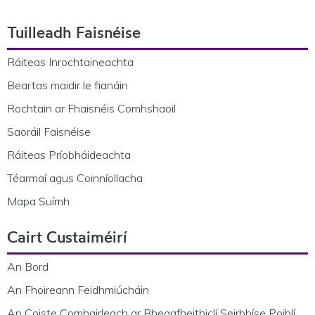
Footer Navigation
Tuilleadh Faisnéise
Ráiteas Inrochtaineachta
Beartas maidir le fianáin
Rochtain ar Fhaisnéis Comhshaoil
Saoráil Faisnéise
Ráiteas Príobháideachta
Téarmaí agus Coinníollacha
Mapa Suímh
Cairt Custaiméirí
An Bord
An Fhoireann Feidhmiúcháin
An Coiste Comhairleach ar Bheagfheithiclí Seirbhíse Poiblí