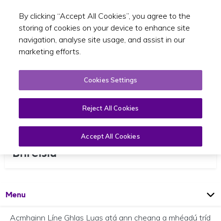
By clicking “Accept All Cookies”, you agree to the
Toggle sear
GA
storing of cookies on your device to enhance site
navigation, analyse site usage, and assist in our
marketing efforts.
Cookies Settings
Reject All Cookies
Acmhainn Líne Ghlas Luas a
Accept All Cookies
Bhreisiú
Open
Page
Menu
Acmhainn Líne Ghlas Luas atá ann cheana a mhéadú tríd